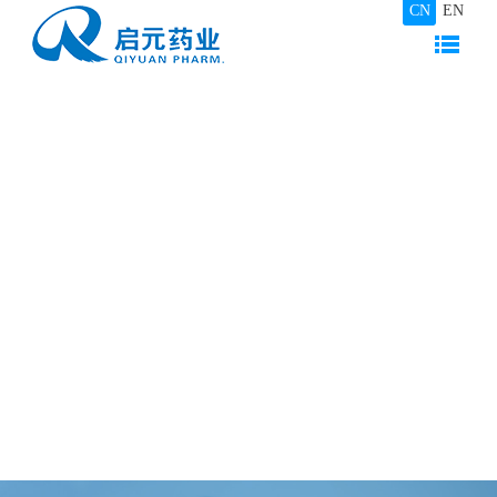
CN
EN