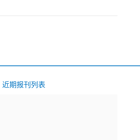
近期报刊列表