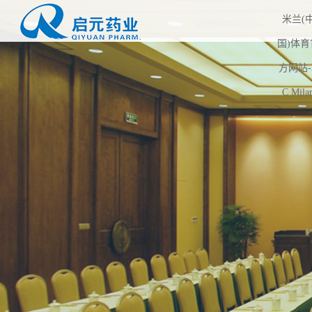
米兰(
国)体育
方网站-
C Mila