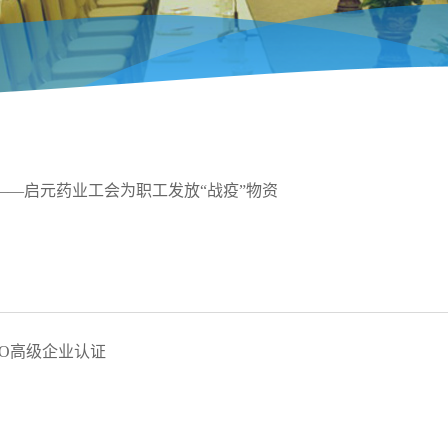
——启元药业工会为职工发放“战疫”物资
O高级企业认证