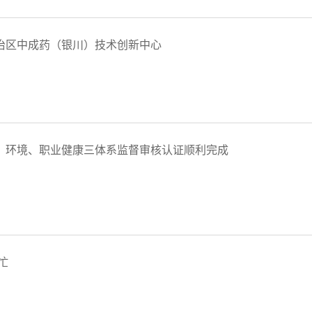
治区中成药（银川）技术创新中心
源、环境、职业健康三体系监督审核认证顺利完成
电忙