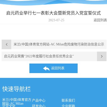
启元药业举行七一表彰大会暨新党员入党宣誓仪式
2023-07-25
返回列表
米兰(中国)体育官方网站-AC Milan危险废物污染防治信息公示
启元药业荣膺“2022年度履行社会责任优秀企业”
返回列表
快速导航栏
米兰(中国)体育官方
产品中心
联系我们
网站-AC Milan
企业文化
研发中心
企业邮箱